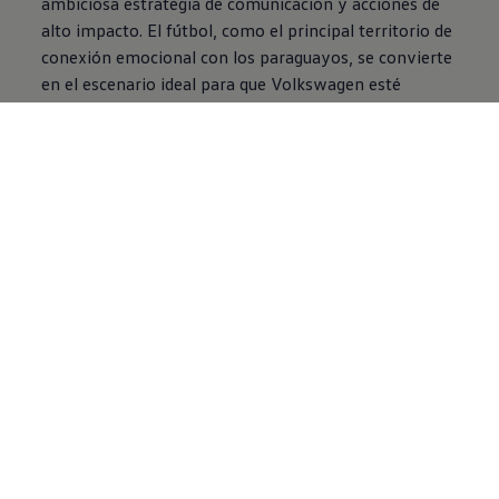
ambiciosa estrategia de comunicación y acciones de
alto impacto. El fútbol, como el principal territorio de
conexión emocional con los paraguayos, se convierte
en el escenario ideal para que
Volkswagen
esté
presente en este nuevo capítulo, celebrando la
resiliencia de una nación que nunca dejó de creer.
Como parte de esta iniciativa,
Volkswagen
dio el
puntapié inicial con su participación en la película
Renacer Albirrojo. Además, está preparando acciones
para la Despedida de la Selección, comienza los
montajes de las Casas Albirrojas en Asunción, Los
Ángeles y Santa Clara, y prepara una campaña
histórica de alto contenido emocional.
Uruguay: el vehículo oficial de La Celeste