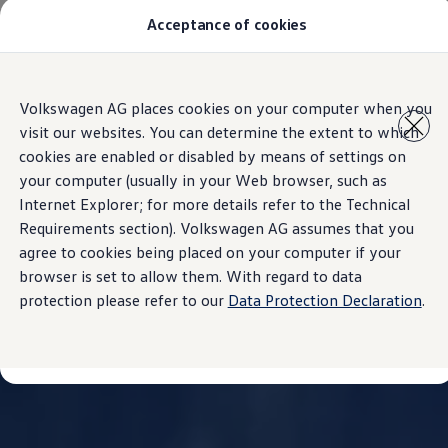
Acceptance of cookies
Modelos y Concesionarios
Buscador de Concesionarios
SUVW
Cotiza aquí
Saltar
Saltar al
Test Drive
Volkswagen AG places cookies on your computer when you
contenido
a pie
Contáctanos
visit our websites. You can determine the extent to which
principal
de
Marca y Experiencia
página
Volkswagen Honduras
cookies are enabled or disabled by means of settings on
Latin NCAP
your computer (usually in your Web browser, such as
Espacio Exclusivo para Prensa
Internet Explorer; for more details refer to the Technical
Tengo un Volkswagen
Manuales Volkswagen
Requirements section). Volkswagen AG assumes that you
Noticias
agree to cookies being placed on your computer if your
browser is set to allow them. With regard to data
protection please refer to our
Data Protection Declaration
.