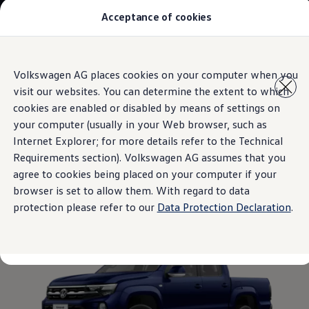
Acceptance of cookies
Modelos y Concesionarios
Buscador de Concesionarios
SUVW
Cotiza aquí
Saltar
Saltar al
Test Drive
Volkswagen AG places cookies on your computer when you
contenido
a pie
Contáctanos
visit our websites. You can determine the extent to which
principal
de
Information
Marca y Experiencia
página
Volkswagen Honduras
cookies are enabled or disabled by means of settings on
Latin NCAP
your computer (usually in your Web browser, such as
Espacio Exclusivo para Prensa
Internet Explorer; for more details refer to the Technical
Tengo un Volkswagen
Azul Atlántico
Manuales Volkswagen
Requirements section). Volkswagen AG assumes that you
Noticias
agree to cookies being placed on your computer if your
browser is set to allow them. With regard to data
protection please refer to our
Data Protection Declaration
.