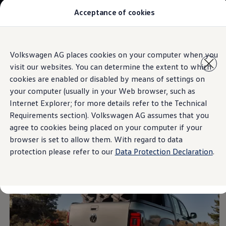
Acceptance of cookies
Modelos y Concesionarios
Buscador de Concesionarios
SUVW
Cotiza aquí
Saltar
Saltar al
Test Drive
Volkswagen AG places cookies on your computer when you
contenido
a pie
Contáctanos
Diseño exterior
visit our websites. You can determine the extent to which
principal
de
Marca y Experiencia
página
Volkswagen Honduras
cookies are enabled or disabled by means of settings on
Latin NCAP
your computer (usually in your Web browser, such as
Espacio Exclusivo para Prensa
Internet Explorer; for more details refer to the Technical
Tengo un Volkswagen
Diseño exterior nuevo
Manuales Volkswagen
Requirements section). Volkswagen AG assumes that you
Noticias
agree to cookies being placed on your computer if your
para dominarlo todo
browser is set to allow them. With regard to data
protection please refer to our
Data Protection Declaration
.