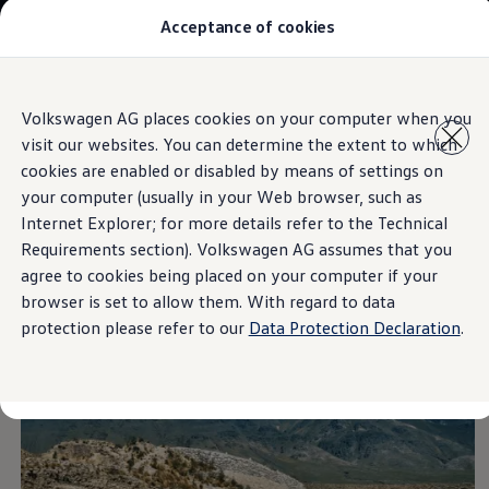
Acceptance of cookies
Modelos y Concesionarios
Buscador de Concesionarios
SUVW
Cotiza aquí
Saltar
Saltar al
Test Drive
Volkswagen AG places cookies on your computer when you
contenido
a pie
Contáctanos
visit our websites. You can determine the extent to which
principal
de
Information
Marca y Experiencia
página
Volkswagen Honduras
cookies are enabled or disabled by means of settings on
Latin NCAP
your computer (usually in your Web browser, such as
Espacio Exclusivo para Prensa
Internet Explorer; for more details refer to the Technical
Tengo un Volkswagen
ASR - Control de
Manuales Volkswagen
Requirements section). Volkswagen AG assumes that you
Noticias
agree to cookies being placed on your computer if your
tracción
browser is set to allow them. With regard to data
protection please refer to our
Data Protection Declaration
.