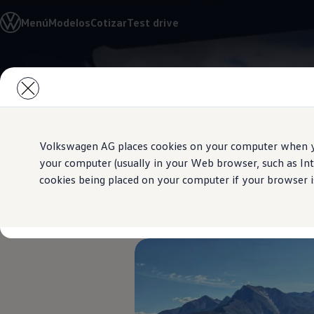
Modelos y Concesionarios
Menú
Modelos
Cotizar
Test drive
Buscador de Concesionarios
SUVW
Cotiza aquí
Test Drive
Saltar
Saltar al
Contáctanos
contenido
a pie
Marca y Experiencia
principal
de
Volkswagen Honduras
página
Latin NCAP
Espacio Exclusivo para Prensa
Tengo un Volkswagen
Volkswagen AG places cookies on your computer when you
Manuales Volkswagen
your computer (usually in your Web browser, such as Int
Noticias
cookies being placed on your computer if your browser is
EDL – Bloque