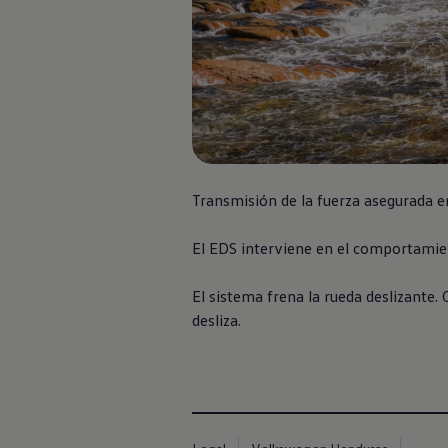
Transmisión de la fuerza asegurada en
El EDS interviene en el comportamien
El sistema frena la rueda deslizante.
Nuevo
Amarok
desliza.
Cotiza Aqui