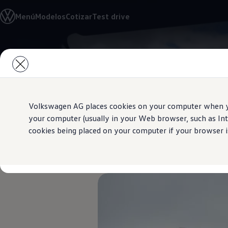
Modelos y Concesionarios
Menú
Modelos
Cotizar
Test drive
Buscador de Concesionarios
SUVW
Cotiza aquí
Test Drive
Saltar
Saltar al
Contáctanos
contenido
a pie
Marca y Experiencia
principal
de
Volkswagen Honduras
página
Latin NCAP
Espacio Exclusivo para Prensa
Tengo un Volkswagen
Volkswagen AG places cookies on your computer when you
Manuales Volkswagen
your computer (usually in your Web browser, such as Int
Noticias
cookies being placed on your computer if your browser is
Sistema de 