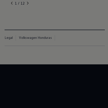
, 1 de 12
, 2 de 12
, 3 de 12
, 4 de 12
, 5 de 12
1 / 12
Legal
Volkswagen Honduras