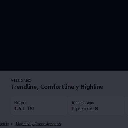
Versiones:
Trendline, Comfortline y Highline
Motor:
Transmissión:
1.4 L TSI
Tiptronic 8
Inicio
Modelos y Concesionarios