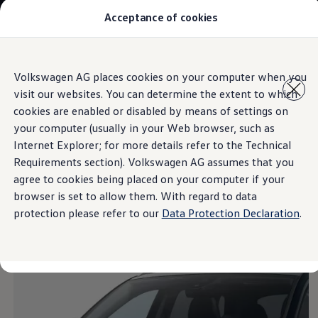
Acceptance of cookies
Modelos y Concesionarios
Buscador de Concesionarios
SUVW
Cotiza aquí
Saltar
Saltar al
Test Drive
Volkswagen AG places cookies on your computer when you
contenido
a pie
Contáctanos
visit our websites. You can determine the extent to which
principal
de
Information
Marca y Experiencia
página
Volkswagen Honduras
cookies are enabled or disabled by means of settings on
Latin NCAP
your computer (usually in your Web browser, such as
Espacio Exclusivo para Prensa
Internet Explorer; for more details refer to the Technical
Tengo un Volkswagen
Negro Profundo
Manuales Volkswagen
Requirements section). Volkswagen AG assumes that you
Noticias
agree to cookies being placed on your computer if your
browser is set to allow them. With regard to data
protection please refer to our
Data Protection Declaration
.