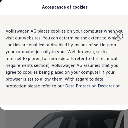
Acceptance of cookies
Modelos y Concesionarios
Buscador de Concesionarios
SUVW
Cotiza aquí
Saltar
Saltar al
Test Drive
Volkswagen AG places cookies on your computer when you
contenido
a pie
Contáctanos
visit our websites. You can determine the extent to which
principal
de
Information
Marca y Experiencia
página
Volkswagen Honduras
cookies are enabled or disabled by means of settings on
Latin NCAP
your computer (usually in your Web browser, such as
Espacio Exclusivo para Prensa
Internet Explorer; for more details refer to the Technical
Tengo un Volkswagen
Blanco Puro
Manuales Volkswagen
Requirements section). Volkswagen AG assumes that you
Noticias
agree to cookies being placed on your computer if your
browser is set to allow them. With regard to data
protection please refer to our
Data Protection Declaration
.