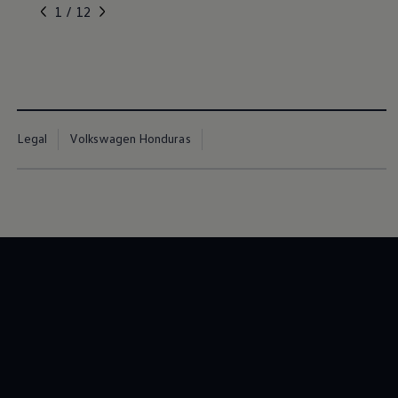
, 1 de 12
, 2 de 12
, 3 de 12
, 4 de 12
, 5 de 12
1 / 12
Legal
Volkswagen Honduras