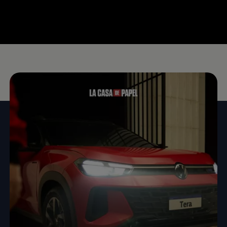
--:--
Remaining time, --: