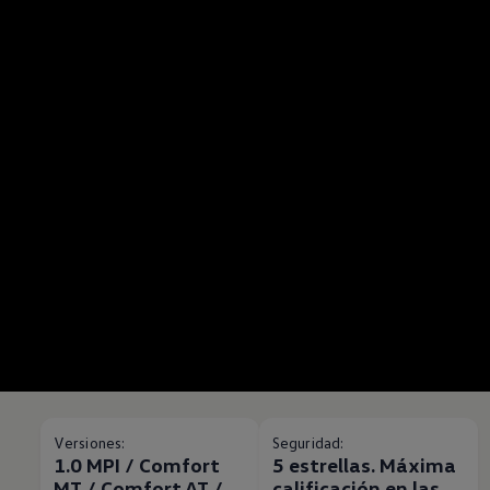
Versiones:
Seguridad:
1.0 MPI / Comfort
5 estrellas. Máxima
MT / Comfort AT /
calificación en las