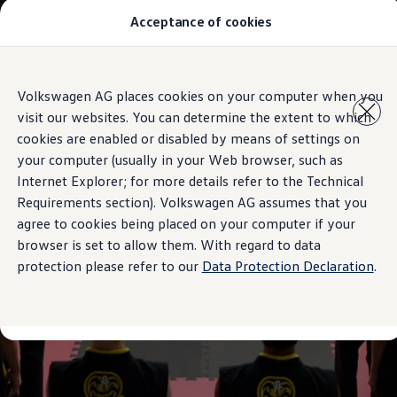
Acceptance of cookies
Modelos y Concesionarios
Buscador de Concesionarios
SUVW
Cotiza aquí
Saltar
Saltar al
Test Drive
Volkswagen AG places cookies on your computer when you
contenido
a pie
Contáctanos
visit our websites. You can determine the extent to which
principal
de
Marca y Experiencia
página
Volkswagen Honduras
cookies are enabled or disabled by means of settings on
Latin NCAP
your computer (usually in your Web browser, such as
Espacio Exclusivo para Prensa
Internet Explorer; for more details refer to the Technical
Tengo un Volkswagen
Manuales Volkswagen
Requirements section). Volkswagen AG assumes that you
Noticias
agree to cookies being placed on your computer if your
browser is set to allow them. With regard to data
protection please refer to our
Data Protection Declaration
.