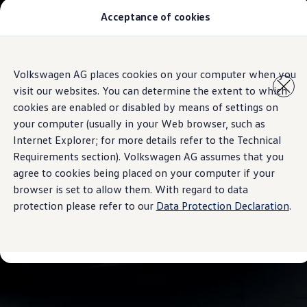
Acceptance of cookies
Modelos y Concesionarios
Buscador de Concesionarios
SUVW
Cotiza aquí
Saltar
Saltar al
Test Drive
Volkswagen AG places cookies on your computer when you
contenido
a pie
Contáctanos
visit our websites. You can determine the extent to which
principal
de
Marca y Experiencia
página
Volkswagen Honduras
cookies are enabled or disabled by means of settings on
Latin NCAP
your computer (usually in your Web browser, such as
Espacio Exclusivo para Prensa
Internet Explorer; for more details refer to the Technical
Tengo un Volkswagen
Manuales Volkswagen
Requirements section). Volkswagen AG assumes that you
Noticias
agree to cookies being placed on your computer if your
browser is set to allow them. With regard to data
protection please refer to our
Data Protection Declaration
.