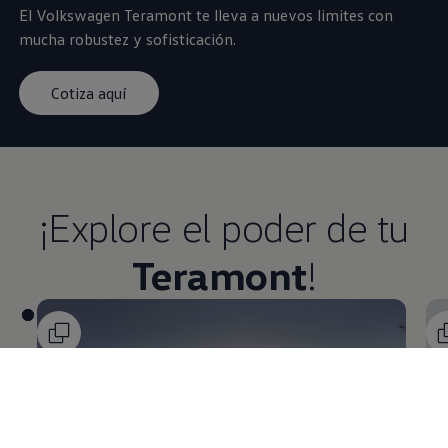
El
Volkswagen
Teramont
te lleva a nuevos limites con
mucha robustez y sofisticación.​
Cotiza aquí
¡Explore el poder de tu
Teramont
!​