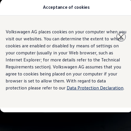
Acceptance of cookies
Modelos y Concesionarios
Buscador de Concesionarios
SUVW
Cotiza aquí
Saltar
Saltar al
Test Drive
Volkswagen AG places cookies on your computer when you
contenido
a pie
Contáctanos
visit our websites. You can determine the extent to which
principal
de
Marca y Experiencia
página
Volkswagen Honduras
cookies are enabled or disabled by means of settings on
Latin NCAP
your computer (usually in your Web browser, such as
Espacio Exclusivo para Prensa
Internet Explorer; for more details refer to the Technical
Tengo un Volkswagen
Manuales Volkswagen
Requirements section). Volkswagen AG assumes that you
Noticias
agree to cookies being placed on your computer if your
browser is set to allow them. With regard to data
protection please refer to our
Data Protection Declaration
.