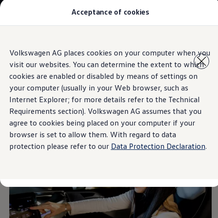
Acceptance of cookies
Modelos y Concesionarios
Buscador de Concesionarios
SUVW
Cotiza aquí
Saltar
Saltar al
Test Drive
Volkswagen AG places cookies on your computer when you
contenido
a pie
Contáctanos
visit our websites. You can determine the extent to which
principal
de
Information
Marca y Experiencia
página
Volkswagen Honduras
cookies are enabled or disabled by means of settings on
Latin NCAP
your computer (usually in your Web browser, such as
Espacio Exclusivo para Prensa
Internet Explorer; for more details refer to the Technical
Tengo un Volkswagen
Control de apps desde
Manuales Volkswagen
Requirements section). Volkswagen AG assumes that you
Noticias
agree to cookies being placed on your computer if your
el radio
browser is set to allow them. With regard to data
protection please refer to our
Data Protection Declaration
.