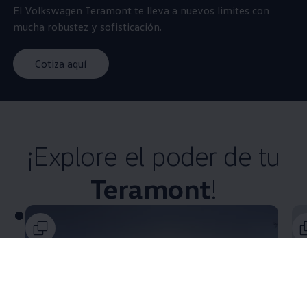
El
Volkswagen
Teramont
te lleva a nuevos limites con
mucha robustez y sofisticación.​
Cotiza aquí
¡Explore el poder de tu
Teramont
!​