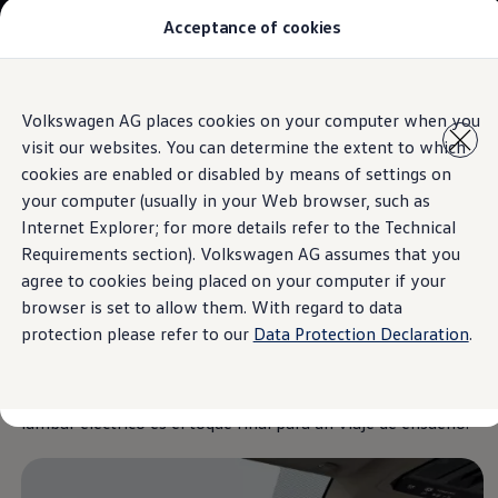
Acceptance of cookies
Modelos y Concesionarios
Buscador de Concesionarios
SUVW
Cotiza aquí
Saltar
Saltar al
Test Drive
Volkswagen AG places cookies on your computer when you
contenido
a pie
Contáctanos
visit our websites. You can determine the extent to which
principal
de
Information
Marca y Experiencia
página
Volkswagen Honduras
cookies are enabled or disabled by means of settings on
Latin NCAP
your computer (usually in your Web browser, such as
Espacio Exclusivo para Prensa
Internet Explorer; for more details refer to the Technical
Tengo un Volkswagen
Diseño interior
Manuales Volkswagen
Requirements section). Volkswagen AG assumes that you
Noticias
agree to cookies being placed on your computer if your
browser is set to allow them. With regard to data
Viva la comodidad en su máxima expresión. El
Teramont
protection please refer to our
Data Protection Declaration
.
2026 ofrece asientos con función de masaje, calefacción y
ventilación, además de controles táctiles para personalizar
su experiencia de viaje. El asiento del conductor con soporte
lumbar eléctrico es el toque final para un viaje de ensueño.