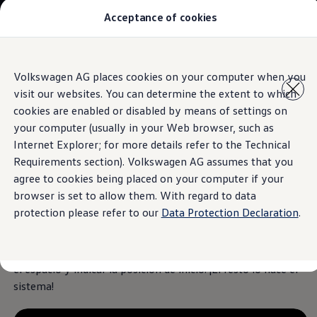
Acceptance of cookies
Modelos y Concesionarios
Buscador de Concesionarios
SUVW
Cotiza aquí
Saltar
Saltar al
Test Drive
Volkswagen AG places cookies on your computer when you
contenido
a pie
Contáctanos
visit our websites. You can determine the extent to which
principal
de
Information
Marca y Experiencia
página
Volkswagen Honduras
cookies are enabled or disabled by means of settings on
Latin NCAP
your computer (usually in your Web browser, such as
Espacio Exclusivo para Prensa
Internet Explorer; for more details refer to the Technical
Tengo un Volkswagen
La innovación en el
Manuales Volkswagen
Requirements section). Volkswagen AG assumes that you
Noticias
agree to cookies being placed on your computer if your
estacionamiento
browser is set to allow them. With regard to data
protection please refer to our
Data Protection Declaration
.
Estacionarse sin estrés. El asistente de aparcamiento del
Teramont
2026 es tan preciso que solo necesitas escanear
el espacio y indicar la posición de inicio. ¡El resto lo hace el
sistema!​