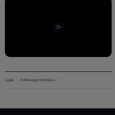
Teramont
2026
Cotiza aquí
Legal
Volkswagen Honduras