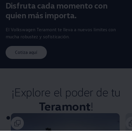
Disfruta cada momento con
quien más importa.​
El
Volkswagen
Teramont
te lleva a nuevos limites con
mucha robustez y sofisticación.​
Cotiza aquí
¡Explore el poder de tu
Teramont
!​