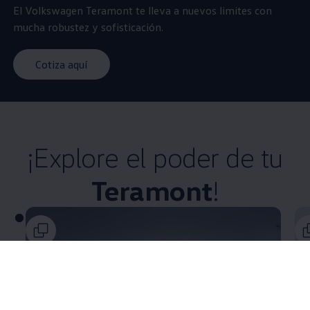
El
Volkswagen
Teramont
te lleva a nuevos limites con
mucha robustez y sofisticación.​
Cotiza aquí
¡Explore el poder de tu
Teramont
!​