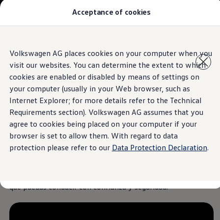
Acceptance of cookies
Modelos y Concesionarios
Buscador de Concesionarios
SUVW
Cotiza aquí
Saltar
Saltar al
Test Drive
Volkswagen AG places cookies on your computer when you
contenido
a pie
Contáctanos
visit our websites. You can determine the extent to which
principal
de
Information
Marca y Experiencia
página
Volkswagen Honduras
cookies are enabled or disabled by means of settings on
Latin NCAP
your computer (usually in your Web browser, such as
Espacio Exclusivo para Prensa
Internet Explorer; for more details refer to the Technical
Tengo un Volkswagen
La tecnología que te
Manuales Volkswagen
Requirements section). Volkswagen AG assumes that you
Noticias
agree to cookies being placed on your computer if your
rodea
browser is set to allow them. With regard to data
protection please refer to our
Data Protection Declaration
.
Visión completa, conducción segura. La
cámara de 360º
del
Teramont
te muestra todo lo que sucede a tu alrededor, para
que puedas conducir con confianza y seguridad​.