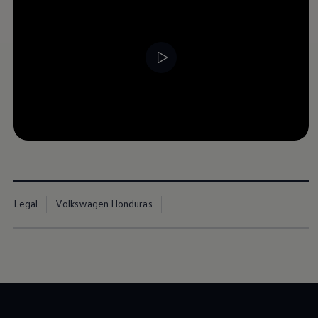
Teramont
2026
Cotiza aquí
Legal
Volkswagen Honduras